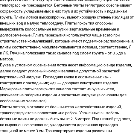
теплотрасс не прекращается. Бетонные плиты теплотрасс обеспечивают
сохранность укладываемых в них труб и их устойчивость к подвижкам
грунта. Плиты лотков высокопрочны, имеют хорошую степень изоляции от
внешних вод и малую теплоотдачу. Плиты покрытия способны
выдерживать колоссальные нагрузки (вертикальные временные и
долговременные).Плита перекрытия используется чаще всего при
строительстве коммуникаций, которые имеют подземное расположение, а
плиты соответственно, укомплектовываются лотками, соответственно, Л
и ЛК. Глубина положения таких каналов под слоем грунта – от 0,5 до 6
метров.
Буква в условном обозначении лотка несет информацию о виде изделия,
далее следует условный номер и величина допустимой расчетной
вертикальной нагрузки. Последняя буква в обозначении: «а» –
конструкция с закладными; «д» — доборная конструкция изделия.
Маркировка плиты перекрытия каналов состоит из букв и чисел,
указывает на габариты изделия и расчетные нагрузки (в основном для
особо важных элементов).
Плиты лотков, в отличие от большинства железобетонных изделий,
транспортируются в положении «на ребро». Уложенные в штабель
бетонные плиты не должны быть выше 2, 5 метров. Под нижний ряд плит,
на выровненное основание, укладывается деревянная прокладка
толщиной не менее 3 см. Транспортируют изделия различным