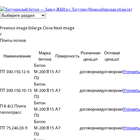
Previous image
Enlarge
Close
Next image
/
Плиты лотков
Марка
Розничная
Оптовая
Наименование
Поверхность
бетона
цена,шт
цена,шт
Бетон
ПТ 300.150.12-6
М-200 В15
А7
договорная
договорная
Уточнить
П3
Бетон
ПТ 300.150.10-15
М-200 В15
А7
договорная
договорная
Уточнить
П3
Бетон
П 8-8/2 Плита
М-200 В15
А7
договорная
договорная
Уточнить
теплотрасс
П3
Бетон
ПТ 75.240.20-9
М-200 В15
А7
договорная
договорная
Уточнить
П3